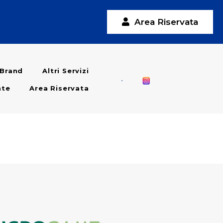
Area Riservata
l Brand
Altri Servizi
nte
Area Riservata